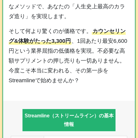
なメソッドで、あなたの「人生史上最高のカラ
ダ造り」を実現します。
そして何より驚くのが価格です。
カウンセリン
グ&体験がたった3,300円
、1回あたり最安6,600
円という業界屈指の低価格を実現。不必要な高
額サプリメントの押し売りも一切ありません。
今度こそ本当に変われる、その第一歩を
Streamlineで始めませんか？
Streamline（ストリームライン）の基本
情報