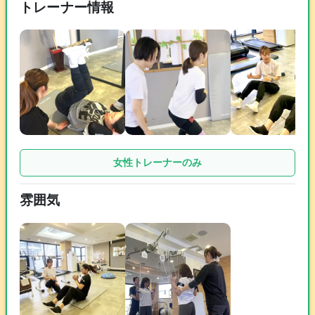
トレーナー情報
女性トレーナーのみ
雰囲気