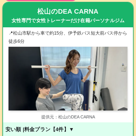
松山のDEA CARNA
女性専門で女性トレーナーだけ在籍パーソナルジム
📍松山市駅から車で約15分、伊予鉄バス短大前バス停から
徒歩6分
提供元：松山のDEA CARNA
安い順 |料金プラン【4件】▼