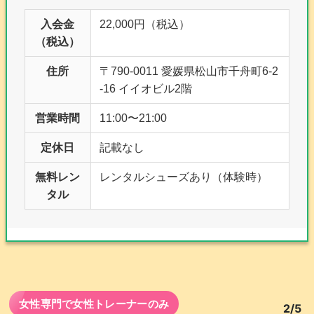
入会金
22,000円（税込）
（税込）
住所
〒790-0011 愛媛県松山市千舟町6-2
-16 イイオビル2階
営業時間
11:00〜21:00
定休日
記載なし
無料レン
レンタルシューズあり（体験時）
タル
女性専門で女性トレーナーのみ
2/5