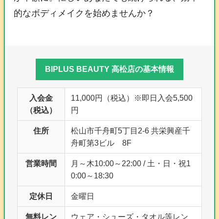
的なボディメイクを始めませんか？
BIPLUS BEAUTY 高松店の基本情報
入会金
11,000円（税込）※即日入会5,500
（税込）
円
住所
松山市千舟町5丁目2-6 共栄興産千
舟町第3ビル 8F
営業時間
月～木10:00～22:00 / 土・日・祝1
0:00～18:30
定休日
金曜日
無料レン
ウェア・シューズ・タオル等レン