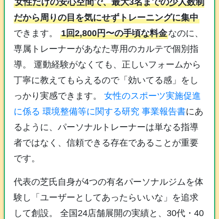
女性だけの安心空間で、最大3名までの少人数制
だから周りの目を気にせずトレーニングに集中
できます。
1回2,800円〜の手頃な料金
なのに、
専属トレーナーがあなた専用のカルテで個別指
導。 運動経験がなくても、正しいフォームから
丁寧に教えてもらえるので「効いてる感」をし
っかり実感できます。
女性のスポーツ実施促進
に係る 環境整備等に関する研究 事業報告書
にあ
るように、パーソナルトレーナーは単なる指導
者ではなく、信頼できる存在であることが重要
です。
代表の芝氏自身が4つの有名パーソナルジムを体
験し「ユーザーとしてあったらいいな」を追求
して創設。 全国24店舗展開の実績と、30代・40