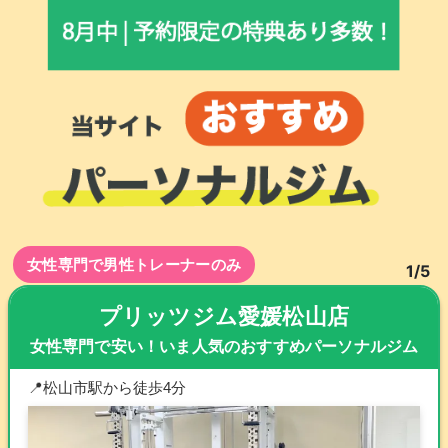
女性専門で男性トレーナーのみ
1/5
プリッツジム愛媛松山店
女性専門で安い！いま人気のおすすめパーソナルジム
📍松山市駅から徒歩4分