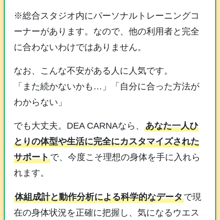
※総合スタジオ内にパーソナルトレーニングコ
ーナーがあります。なので、他の利用者と完全
に合わないわけではありません。
なお、こんな不安がある人に人気です。
「また続かないかも…」「自分に合った方法が
わからない」
でも大丈夫。DEA CARNAなら、
あなた一人ひ
とりの体型や生活に完全にカスタマイズされた
サポート
で、今度こそ理想の身体を手に入れら
れます。
体組成計と動作分析による科学的なデータ
で現
在の身体状況を正確に把握し、気になるウエス