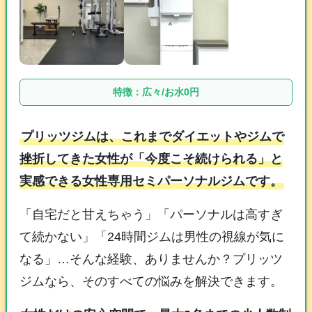
特徴：広々/お水0円
プリッツジムは、これまでダイエットやジムで
挫折してきた女性が「今度こそ続けられる」と
実感できる女性専用セミパーソナルジムです。
「自宅だと甘えちゃう」「パーソナルは高すぎ
て続かない」「24時間ジムは男性の視線が気に
なる」…そんな経験、ありませんか？プリッツ
ジムなら、そのすべての悩みを解決できます。