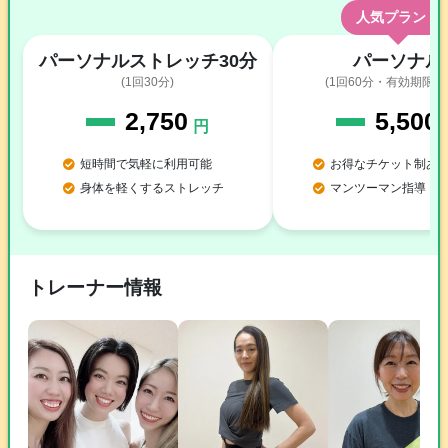
人気プラン！
パーソナルストレッチ30分
パーソナル
(1回30分)
(1回60分・有効期限18
2,750
5,500
円
短時間で気軽に利用可能
お得なチケット制あ
身体を軽くするストレッチ
マンツーマン指導
トレーナー情報