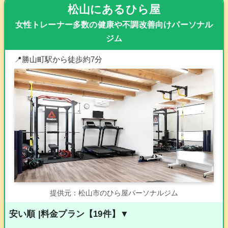
松山にあるひら屋
女性トレーナー多数の健康や不調改善向けパーソナル
ジム
📍勝山町駅から徒歩約7分
提供元：松山市のひら屋パーソナルジム
安い順 |料金プラン【19件】▼