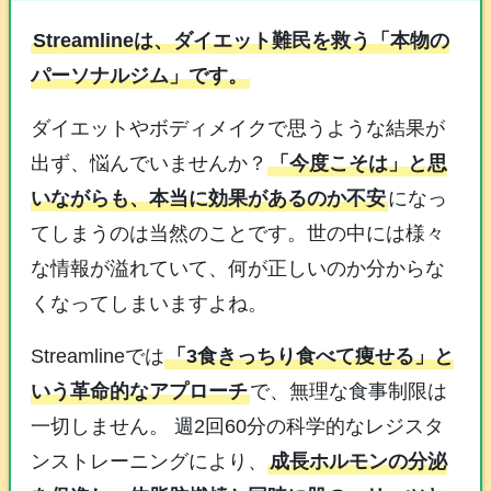
Streamlineは、ダイエット難民を救う「本物の
パーソナルジム」です。
ダイエットやボディメイクで思うような結果が
出ず、悩んでいませんか？
「今度こそは」と思
いながらも、本当に効果があるのか不安
になっ
てしまうのは当然のことです。世の中には様々
な情報が溢れていて、何が正しいのか分からな
くなってしまいますよね。
Streamlineでは
「3食きっちり食べて痩せる」と
いう革命的なアプローチ
で、無理な食事制限は
一切しません。 週2回60分の科学的なレジスタ
ンストレーニングにより、
成長ホルモンの分泌