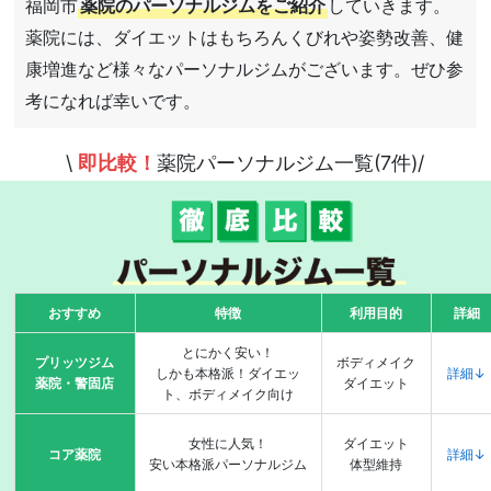
福岡市
薬院のパーソナルジムをご紹介
していきます。
薬院には、ダイエットはもちろんくびれや姿勢改善、健
康増進など様々なパーソナルジムがございます。ぜひ参
考になれば幸いです。
\
即比較！
薬院パーソナルジム一覧(7件)/
おすすめ
特徴
利用目的
詳細
とにかく安い！
プリッツジム
ボディメイク
しかも本格派！ダイエッ
詳細↓
薬院・警固店
ダイエット
ト、ボディメイク向け
女性に人気！
ダイエット
コア薬院
詳細↓
安い本格派パーソナルジム
体型維持