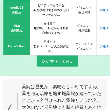
ピラティスもできる
studio03
ダイエット
姿勢改善や引き締め向けパ
詳細↓
薬院店
痩せ体質
ーソナルジム
女性専門！
MLB
ダイエット
1回30分トレだから運動初
詳細↓
薬院駅近
健康増進
心者おすすめ
男性向け！
ボディメイク
Robin’s Gym
前トレーナーが大会受賞歴
詳細↓
ダイエット
あり
残り2件|もっと見る
薬院は歴史深い素晴らしい町ですよね。
薬を与え治療を施す施薬院が建っていた
ことから名付けられた薬院という地名。
大休山など景勝地にも勝る絶景もある地