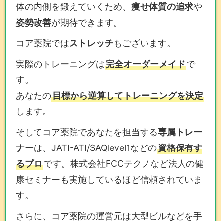
体の内側を鍛えていくため、
痩せ体質の追求
や
姿勢改善
が期待できます。
コア薬院では
ストレッチ
もございます。
実際のトレーニングは
完全オーダーメイド
で
す。
あなたの
目標から逆算してトレーニングを決定
します。
そしてコア薬院であなたを担当する
専属トレー
ナー
は、JATI-ATI/SAQlevel1などの
資格保有す
るプロ
です。株式会社FCCテクノなど法人の健
康セミナーも実施しているほど信頼されていま
す。
さらに、コア薬院の運営元は大型ビルなどを手