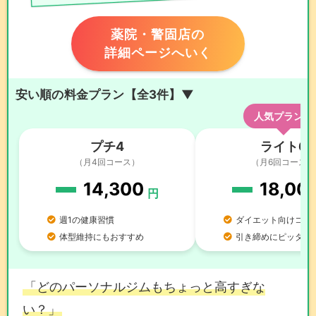
薬院・警固店の
詳細ページへいく
安い順の料金プラン【全3件】▼
人気プラン！
プチ4
ライト6
（月4回コース）
（月6回コース）
14,300
18,00
円
週1の健康習慣
ダイエット向けコー
体型維持にもおすすめ
引き締めにピッタリ
「どのパーソナルジムもちょっと高すぎな
い？」