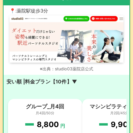
📍:薬院駅徒歩3分
※出典：studio03薬院店公式
安い順 |料金プラン【10件】▼
グループ_月4回
マシンピラティス
月4回/50分
月2回/45分
8,800
9,90
円